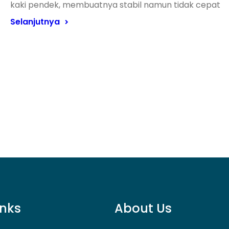
kaki pendek, membuatnya stabil namun tidak cepat
Selanjutnya
inks
About Us