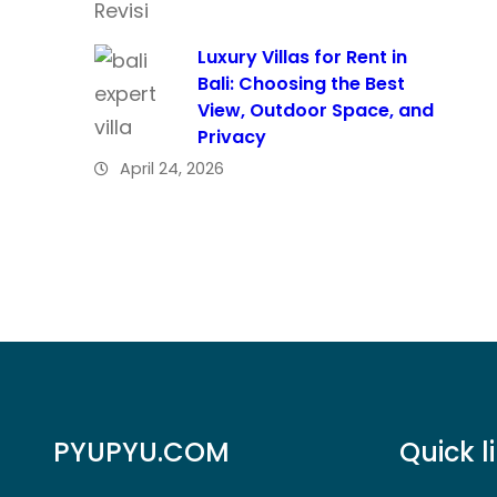
Luxury Villas for Rent in
Bali: Choosing the Best
View, Outdoor Space, and
Privacy
April 24, 2026
PYUPYU.COM
Quick l