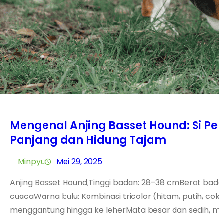
Mengenal Anjing Basset Hound: Si P
Panjang dan Hidung Tajam
Minpyu
Mei 29, 2025
Anjing Basset Hound,Tinggi badan: 28–38 cmBerat bada
cuacaWarna bulu: Kombinasi tricolor (hitam, putih, co
menggantung hingga ke leherMata besar dan sedih, m