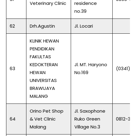
Veterinary Clinic
residence
no.39
62
Drh.Agustin
Jl. Locari
KLINIK HEWAN
PENDIDIKAN
FAKULTAS
KEDOKTERAN
Jl. MT. Haryono
63
(0341) 2
HEWAN
No.169
UNIVERSITAS
BRAWIJAYA
MALANG
Orino Pet Shop
Jl. Saxophone
64
& Vet Clinic
Ruko Green
0812-306
Malang
Village No.3