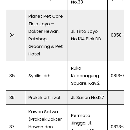
No.33
Planet Pet Care
Tirto Joyo –
Dokter Hewan,
Jl. Tirto Joyo
34
0858-55
Petshop,
No.134 Blok DD
Grooming & Pet
Hotel
Ruko
35
Syailin. drh
Kebonagung
0813-57
Square, Kav.2
36
Praktik drh Irzal
Jl. Sanan No.127
Kawan Satwa
Permata
(Praktek Dokter
Jingga, Jl.
37
Hewan dan
0823-34