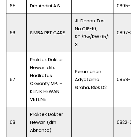
65
Drh Andini A.S.
0895-19
Jl. Danau Tes
No.C1E-10,
66
SIMBA PET CARE
0897-85
RT./Rw/RW.05/1
3
Praktek Dokter
Hewan drh.
Perumahan
Hadlrotus
67
Adyatama
0858-59
Okvianty MP. –
Graha, Blok D2
KLINIK HEWAN
VETLINE
Praktek Dokter
68
Hewan (drh
0822-33
Abrianto)