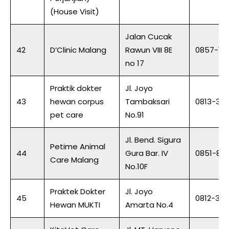
(House Visit)
Jalan Cucak
42
D’Clinic Malang
Rawun VIII 8E
0857-16
no 17
Praktik dokter
Jl. Joyo
43
hewan corpus
Tambaksari
0813-35
pet care
No.91
Jl. Bend. Sigura
Petime Animal
44
Gura Bar. IV
0851-84
Care Malang
No.10F
Praktek Dokter
Jl. Joyo
45
0812-35
Hewan MUKTI
Amarta No.4