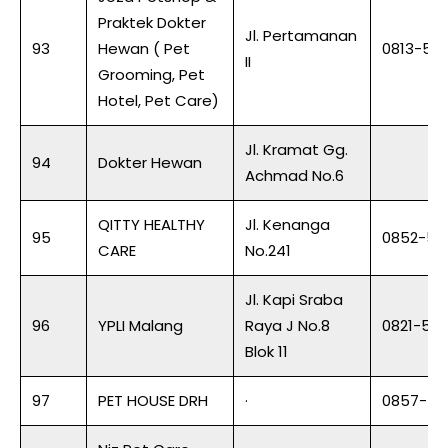
Praktek Dokter
Jl. Pertamanan
93
Hewan ( Pet
0813-59
II
Grooming, Pet
Hotel, Pet Care)
Jl. Kramat Gg.
94
Dokter Hewan
Achmad No.6
QITTY HEALTHY
Jl. Kenanga
95
0852-58
CARE
No.241
Jl. Kapi Sraba
96
YPLI Malang
Raya J No.8
0821-520
Blok 11
97
PET HOUSE DRH
·
0857-42