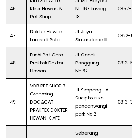
KitaVet Care
Jl. MT. Haryono
46
Klinik Hewan &
No.167 kavling
0857-04
Pet Shop
18
Dokter Hewan
Jl. Jaya
47
0822-57
Larasati Putri
Simandaran III
Fushi Pet Care –
Jl. Candi
48
Praktek Dokter
Panggung
0813-58
Hewan
No.62
VDB PET SHOP 2
Jl. Simpang L.A.
Grooming
Sucipto ruko
49
DOG&CAT-
0813-35
pandanwangi
PRAKTEK DOKTER
park No.2
HEWAN-CAFE
Seberang