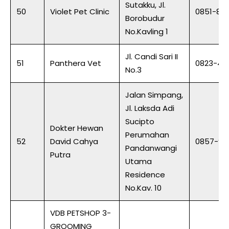
Sutakku, Jl.
50
Violet Pet Clinic
0851-86
Borobudur
No.Kavling 1
Jl. Candi Sari II
51
Panthera Vet
0823-49
No.3
Jalan Simpang,
Jl. Laksda Adi
Sucipto
Dokter Hewan
Perumahan
52
David Cahya
0857-90
Pandanwangi
Putra
Utama
Residence
No.Kav. 10
VDB PETSHOP 3-
GROOMING