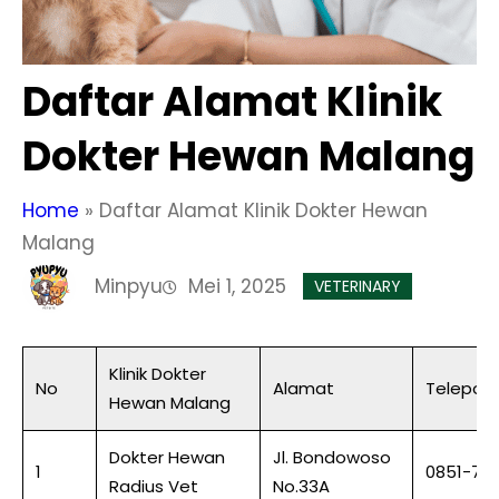
Daftar Alamat Klinik
Dokter Hewan Malang
Home
»
Daftar Alamat Klinik Dokter Hewan
Malang
Minpyu
Mei 1, 2025
VETERINARY
Klinik Dokter
No
Alamat
Telepon
Hewan Malang
Dokter Hewan
Jl. Bondowoso
1
0851-72
Radius Vet
No.33A