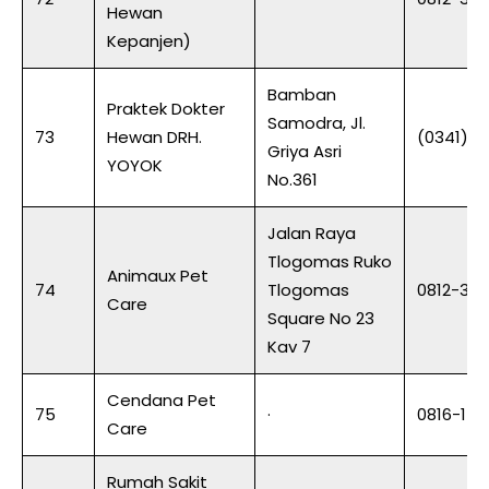
Hewan
Kepanjen)
Bamban
Praktek Dokter
Samodra, Jl.
73
Hewan DRH.
(0341) 7
Griya Asri
YOYOK
No.361
Jalan Raya
Tlogomas Ruko
Animaux Pet
74
Tlogomas
0812-30
Care
Square No 23
Kav 7
Cendana Pet
75
·
0816-155
Care
Rumah Sakit