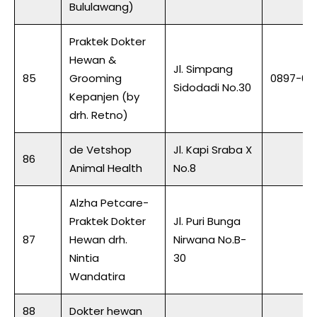
Bululawang)
Praktek Dokter
Hewan &
Jl. Simpang
85
Grooming
0897-05
Sidodadi No.30
Kepanjen (by
drh. Retno)
de Vetshop
Jl. Kapi Sraba X
86
Animal Health
No.8
Alzha Petcare-
Praktek Dokter
Jl. Puri Bunga
87
Hewan drh.
Nirwana No.B-
Nintia
30
Wandatira
88
Dokter hewan