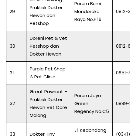
Perum Bumi
Praktek Dokter
29
Mondoroko
0812-32
Hewan dan
Raya No.F 16
Petshop
Doreni Pet & Vet
30
Petshop dan
·
0812-67
Dokter Hewan
Purple Pet Shop
31
·
0851-86
& Pet Clinic
Great Pawrent –
Perum Joyo
Praktek Dokter
32
Green
0889-89
Hewan Vet Care
Regency No.C5
Malang
Jl. Kedondong
33
Dokter Tiny
(0341) 5