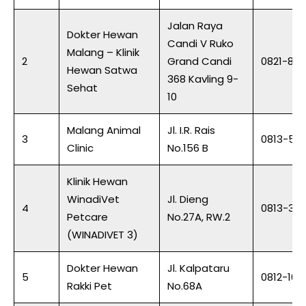
Jalan Raya
Dokter Hewan
Candi V Ruko
Malang – Klinik
2
Grand Candi
0821-87
Hewan Satwa
368 Kavling 9-
Sehat
10
Malang Animal
Jl. I.R. Rais
3
0813-57
Clinic
No.156 B
Klinik Hewan
WinadiVet
Jl. Dieng
4
0813-35
Petcare
No.27A, RW.2
(WINADIVET 3)
Dokter Hewan
Jl. Kalpataru
5
0812-162
Rakki Pet
No.68A