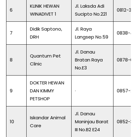
KLINIK HEWAN
Jl. Laksda Adi
6
0812-30
WINADIVET 1
Sucipto No.221
Didik Saptono,
Jl. Raya
7
0838-48
DRH
Langsep No.59
Jl. Danau
Quantum Pet
8
Bratan Raya
0878-64
Clinic
No.E3
DOKTER HEWAN
9
DAN KIMMY
·
0857-25
PETSHOP
Jl. Danau
Iskandar Animal
10
Maninjau Barat
0852-34
Care
III No.B2 E24