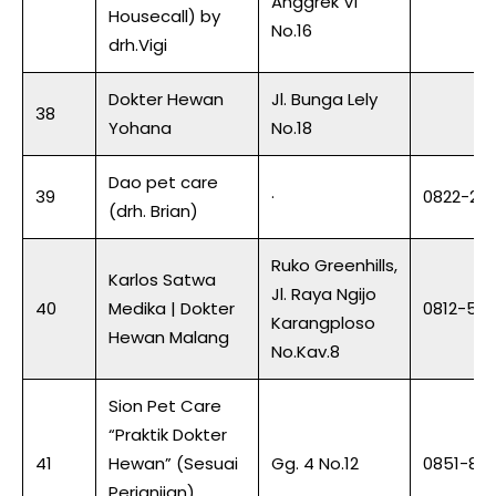
Anggrek VI
Housecall) by
No.16
drh.Vigi
Dokter Hewan
Jl. Bunga Lely
38
Yohana
No.18
Dao pet care
39
·
0822-29
(drh. Brian)
Ruko Greenhills,
Karlos Satwa
Jl. Raya Ngijo
40
Medika | Dokter
0812-59
Karangploso
Hewan Malang
No.Kav.8
Sion Pet Care
“Praktik Dokter
41
Hewan” (Sesuai
Gg. 4 No.12
0851-83
Perjanjian)