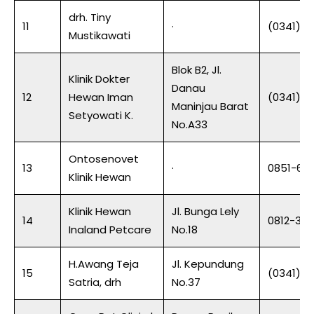
drh. Tiny
11
·
(0341) 5
Mustikawati
Blok B2, Jl.
Klinik Dokter
Danau
12
Hewan Iman
(0341) 7
Maninjau Barat
Setyowati K.
No.A33
Ontosenovet
13
·
0851-61
Klinik Hewan
Klinik Hewan
Jl. Bunga Lely
14
0812-323
Inaland Petcare
No.18
H.Awang Teja
Jl. Kepundung
15
(0341) 5
Satria, drh
No.37