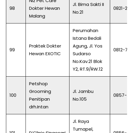
Niz Pet Care
Jl. Bima Sakti II
98
Dokter Hewan
0821-23
No.21
Malang
Perumahan
Istana Bedali
Praktek Dokter
Agung, Jl. Yos
99
0812-786
Hewan EXOTIC
Sudarso
No.Kav.21 Blok
Y2, RT.9/RW.12
Petshop
Grooming
Jl. Jambu
100
0857-37
Penitipan
No.105
drh.Intan
Jl. Raya
Tumapel,
101
D’Clinic Singosari
0856-46