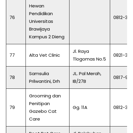
Hewan
Pendidikan
76
0812-30
Universitas
Brawijaya
Kampus 2 Dieng
Jl. Raya
77
Alta Vet Clinic
0821-32
Tlogomas No.5
Samsulia
JL. Pal Merah,
78
0817-93
Prilwantini, Drh
IB/27B
Grooming dan
Penitipan
79
Gg. 11A
0812-32
Gazebo Cat
Care