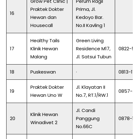
Grow Pet Clinic |
Perum Ragil
Praktek Dokter
Prima, Jl.
16
Hewan dan
Kedoyo Bar.
Housecall
No.II Kavling 1
Healthy Tails
Green Living
17
Klinik Hewan
Residence M17,
0822-57
Malang
Jl. Satsui Tubun
18
Puskeswan
·
0813-118
Praktek Dokter
Jl. Klayatan II
19
0857-330
Hewan Uno W
No.7, RT.1/RW.1
Jl. Candi
Klinik Hewan
20
Panggung
0878-10
Winadivet 2
No.66C