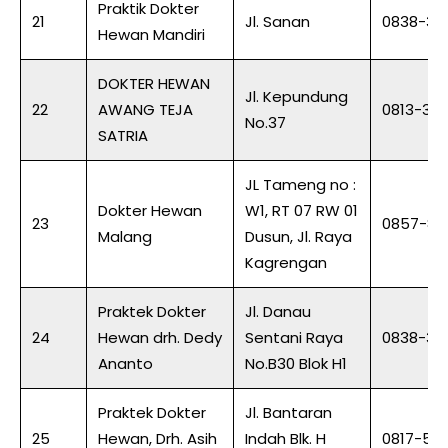
Praktik Dokter
21
Jl. Sanan
0838-34
Hewan Mandiri
DOKTER HEWAN
Jl. Kepundung
22
AWANG TEJA
0813-34
No.37
SATRIA
JL Tameng no :
Dokter Hewan
W1, RT 07 RW 01
23
0857-85
Malang
Dusun, Jl. Raya
Kagrengan
Praktek Dokter
Jl. Danau
24
Hewan drh. Dedy
Sentani Raya
0838-34
Ananto
No.B30 Blok H1
Praktek Dokter
Jl. Bantaran
25
Hewan, Drh. Asih
Indah Blk. H
0817-58