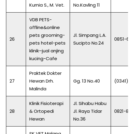
Kurnia S., M. Vet.
No.Kavling 11
VDB PETS-
offline&online
pets grooming-
Jl. Simpang L.A.
26
0851-62
pets hotel-pets
Sucipto No.24
klinik–jual anjing
kucing-Cafe
Praktek Dokter
27
Hewan Drh.
Gg. 13 No.40
(0341) 7
Malinda
Klinik Fisioterapi
Jl. Sihabu Habu
28
& Ortopedi
Jl. Raya Tidar
0821-87
Hewan
No.36
SK VET Malang