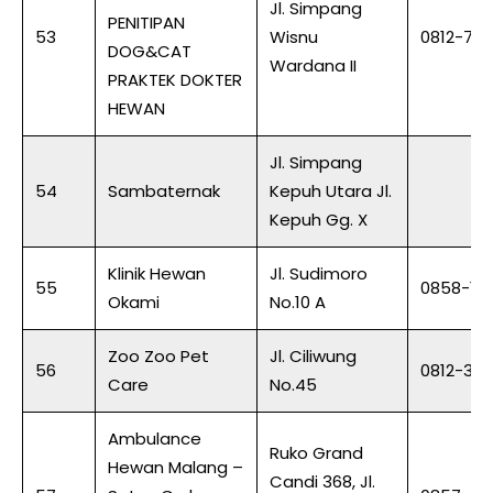
Jl. Simpang
PENITIPAN
53
Wisnu
0812-70
DOG&CAT
Wardana II
PRAKTEK DOKTER
HEWAN
Jl. Simpang
54
Sambaternak
Kepuh Utara Jl.
Kepuh Gg. X
Klinik Hewan
Jl. Sudimoro
55
0858-111
Okami
No.10 A
Zoo Zoo Pet
Jl. Ciliwung
56
0812-34
Care
No.45
Ambulance
Ruko Grand
Hewan Malang –
Candi 368, Jl.