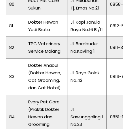
Root Pet Care
Jl. Pelabuhan
80
0858-10
Sukun
Tj. Emas No.21
Dokter Hewan
Jl. Kapi Janula
81
0812-52
Yudi Broto
Raya No.16 B /11
TPC Veterinary
Jl. Borobudur
82
0811-339
Service Malang
No.Kavling 1
Dokter Anabul
(Dokter Hewan,
Jl. Raya Golek
83
0813-59
Cat Grooming,
No.42
dan Cat Hotel)
Evory Pet Care
(Praktik Dokter
Jl.
84
Hewan dan
Sawunggaling 1
0851-67
Grooming
No.23