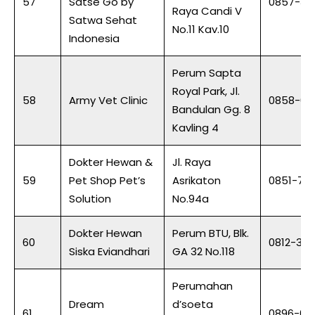
57
Satse Go by
0857-31
Raya Candi V
Satwa Sehat
No.11 Kav.10
Indonesia
Perum Sapta
Royal Park, Jl.
58
Army Vet Clinic
0858-06
Bandulan Gg. 8
Kavling 4
Dokter Hewan &
Jl. Raya
59
Pet Shop Pet’s
Asrikaton
0851-797
Solution
No.94a
Dokter Hewan
Perum BTU, Blk.
60
0812-32
Siska Eviandhari
GA 32 No.118
Perumahan
Dream
d’soeta
61
0896-66