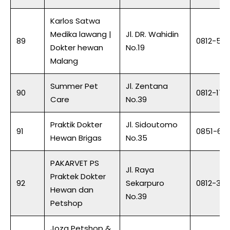
Karlos Satwa
Medika lawang |
Jl. DR. Wahidin
89
0812-59
Dokter hewan
No.19
Malang
Summer Pet
Jl. Zentana
90
0812-17
Care
No.39
Praktik Dokter
Jl. Sidoutomo
91
0851-616
Hewan Brigas
No.35
PAKARVET PS
Jl. Raya
Praktek Dokter
92
Sekarpuro
0812-343
Hewan dan
No.39
Petshop
Joza Petshop &