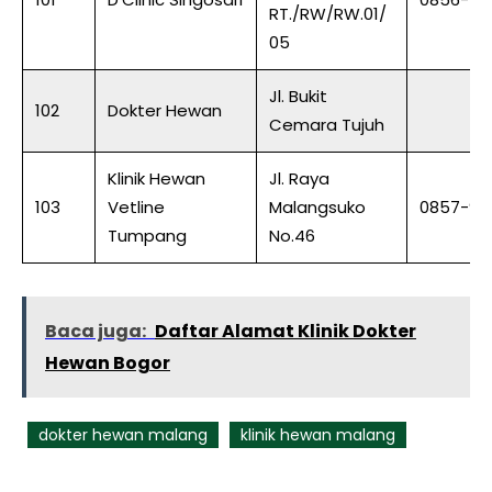
RT./RW/RW.01/
05
Jl. Bukit
102
Dokter Hewan
Cemara Tujuh
Klinik Hewan
Jl. Raya
103
Vetline
Malangsuko
0857-92
Tumpang
No.46
Baca juga:
Daftar Alamat Klinik Dokter
Hewan Bogor
dokter hewan malang
klinik hewan malang