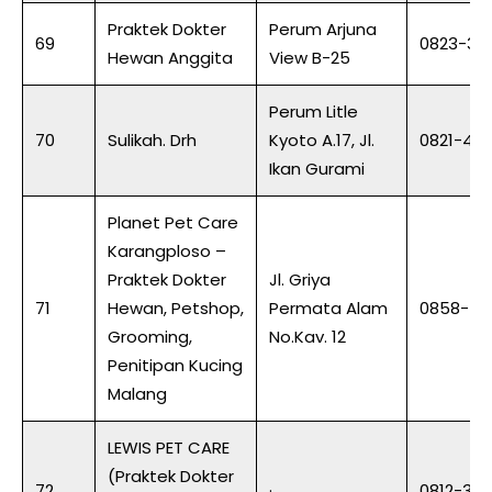
Praktek Dokter
Perum Arjuna
69
0823-37
Hewan Anggita
View B-25
Perum Litle
70
Sulikah. Drh
Kyoto A.17, Jl.
0821-40
Ikan Gurami
Planet Pet Care
Karangploso –
Praktek Dokter
Jl. Griya
71
Hewan, Petshop,
Permata Alam
0858-50
Grooming,
No.Kav. 12
Penitipan Kucing
Malang
LEWIS PET CARE
(Praktek Dokter
72
·
0812-35