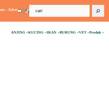
C
torial – Sponsorship – Guest Post – Backlink –
YouTube
Instagram
TikTok
a
r
i
ANJING
KUCING
IKAN
BURUNG
VET
Produk