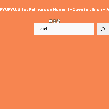
Lewati
, Situs Peliharaan Nomor 1 -Open for: Iklan – Adverto
ke
konten
YouTube
Instagram
TikTok
C
a
r
i