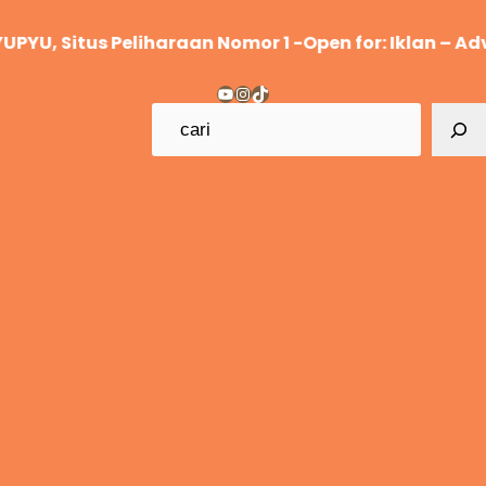
Lewati
Situs Peliharaan Nomor 1 -Open for: Iklan – Advertor
ke
konten
YouTube
Instagram
TikTok
C
a
r
i