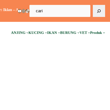
C
Advertorial – Sponsorship – Guest Post – Backlink –
YouTube
Instagram
TikTok
a
r
i
ANJING
KUCING
IKAN
BURUNG
VET
Produk