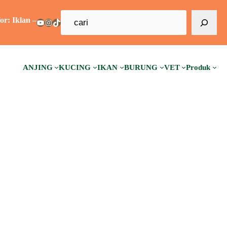
C
an – Advertorial – Sponsorship – Guest Post – Backlink –
YouTube
Instagram
TikTok
a
r
i
ANJING
KUCING
IKAN
BURUNG
VET
Produk