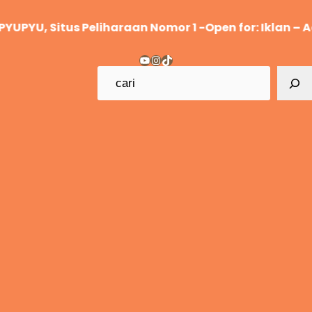
Lewati
YU, Situs Peliharaan Nomor 1 -Open for: Iklan – Adver
ke
konten
YouTube
Instagram
TikTok
C
a
r
i