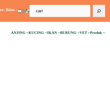
C
an – Advertorial – Sponsorship – Guest Post – Backlink –
YouTube
Instagram
TikTok
a
r
i
ANJING
KUCING
IKAN
BURUNG
VET
Produk