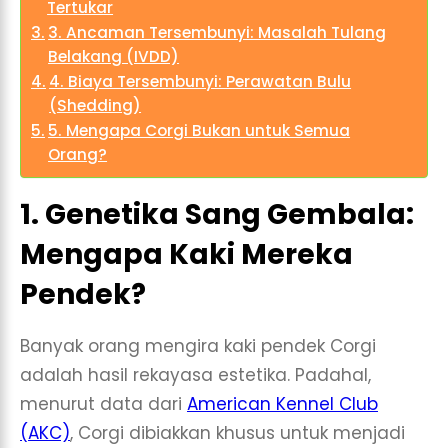
Tertukar
3. Ancaman Tersembunyi: Masalah Tulang
Belakang (IVDD)
4. Biaya Tersembunyi: Perawatan Bulu
(Shedding)
5. Mengapa Corgi Bukan untuk Semua
Orang?
1. Genetika Sang Gembala:
Mengapa Kaki Mereka
Pendek?
Banyak orang mengira kaki pendek Corgi
adalah hasil rekayasa estetika. Padahal,
menurut data dari
American Kennel Club
(AKC)
, Corgi dibiakkan khusus untuk menjadi