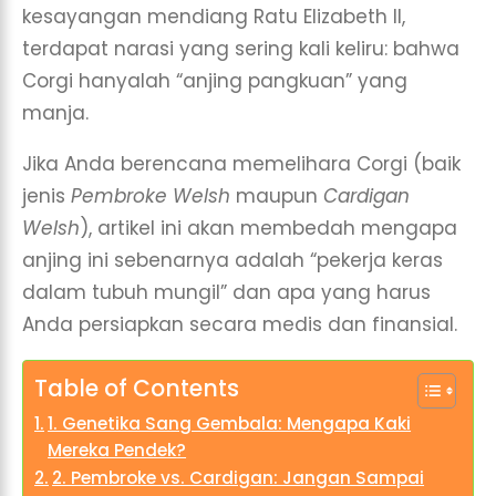
kesayangan mendiang Ratu Elizabeth II,
terdapat narasi yang sering kali keliru: bahwa
Corgi hanyalah “anjing pangkuan” yang
manja.
Jika Anda berencana memelihara Corgi (baik
jenis
Pembroke Welsh
maupun
Cardigan
Welsh
), artikel ini akan membedah mengapa
anjing ini sebenarnya adalah “pekerja keras
dalam tubuh mungil” dan apa yang harus
Anda persiapkan secara medis dan finansial.
Table of Contents
1. Genetika Sang Gembala: Mengapa Kaki
Mereka Pendek?
2. Pembroke vs. Cardigan: Jangan Sampai