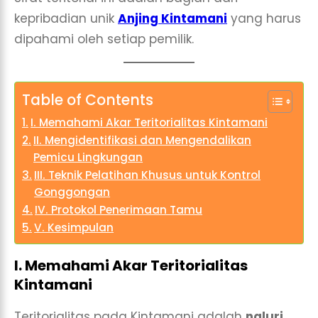
kepribadian unik
Anjing Kintamani
yang harus
dipahami oleh setiap pemilik.
Table of Contents
I. Memahami Akar Teritorialitas Kintamani
II. Mengidentifikasi dan Mengendalikan
Pemicu Lingkungan
III. Teknik Pelatihan Khusus untuk Kontrol
Gonggongan
IV. Protokol Penerimaan Tamu
V. Kesimpulan
I. Memahami Akar Teritorialitas
Kintamani
Teritorialitas pada Kintamani adalah
naluri