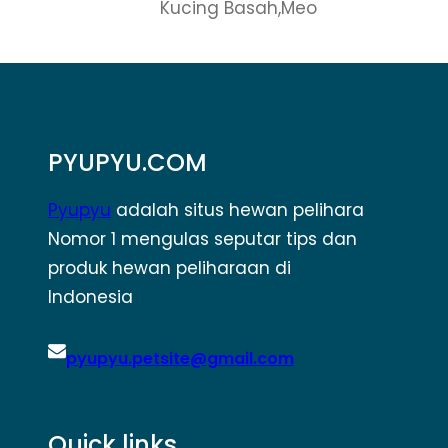
Kucing Basah,Meo
PYUPYU.COM
Pyupyu
adalah situs hewan pelihara
Nomor 1 mengulas seputar tips dan
produk hewan peliharaan di
Indonesia
pyupyu.petsite@gmail.com
Quick links