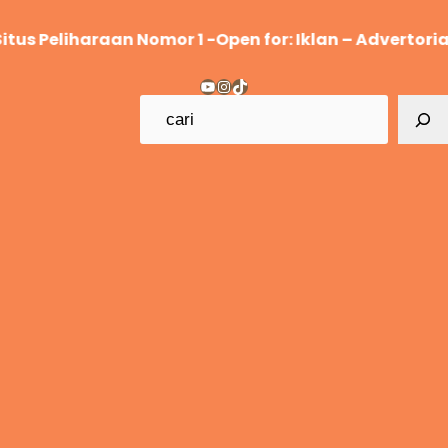
Lewati
Peliharaan Nomor 1 -Open for: Iklan – Advertorial – S
ke
konten
YouTube
Instagram
TikTok
C
a
r
i