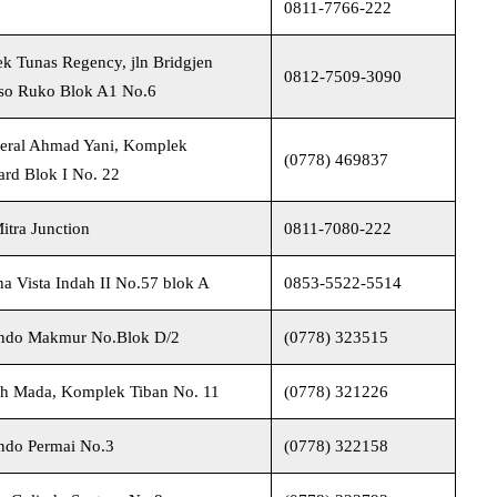
0811-7766-222
k Tunas Regency, jln Bridgjen
0812-7509-3090
so Ruko Blok A1 No.6
deral Ahmad Yani, Komplek
(0778) 469837
ard Blok I No. 22
itra Junction
0811-7080-222
na Vista Indah II No.57 blok A
0853-5522-5514
lindo Makmur No.Blok D/2
(0778) 323515
ah Mada, Komplek Tiban No. 11
(0778) 321226
indo Permai No.3
(0778) 322158