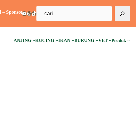
C
ship – Guest Post – Backlink –
YouTube
Instagram
TikTok
a
r
i
ANJING
KUCING
IKAN
BURUNG
VET
Produk