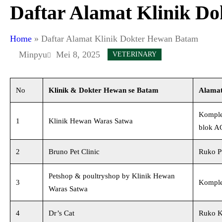
Daftar Alamat Klinik D
Home
»
Daftar Alamat Klinik Dokter Hewan Batam
Minpyu
Mei 8, 2025
VETERINARY
No
Klinik & Dokter Hewan se Batam
Alama
Komplek
1
Klinik Hewan Waras Satwa
blok A
2
Bruno Pet Clinic
Ruko Pu
Petshop & poultryshop by Klinik Hewan
3
Komplek
Waras Satwa
4
Dr’s Cat
Ruko K