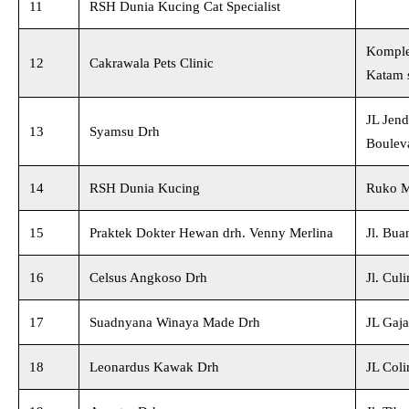
11
RSH Dunia Kucing Cat Specialist
Komple
12
Cakrawala Pets Clinic
Katam 
JL Jen
13
Syamsu Drh
Boulev
14
RSH Dunia Kucing
Ruko M
15
Praktek Dokter Hewan drh. Venny Merlina
Jl. Bua
16
Celsus Angkoso Drh
Jl. Cu
17
Suadnyana Winaya Made Drh
JL Gaj
18
Leonardus Kawak Drh
JL Col