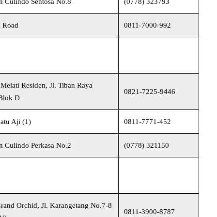
an Culindo Sentosa No.8
(0778) 323793
a Road
0811-7000-992
 Melati Residen, Jl. Tiban Raya
0821-7225-9446
Blok D
tu Aji (1)
0811-7771-452
an Culindo Perkasa No.2
(0778) 321150
rand Orchid, Jl. Karangetang No.7-8
0811-3900-8787