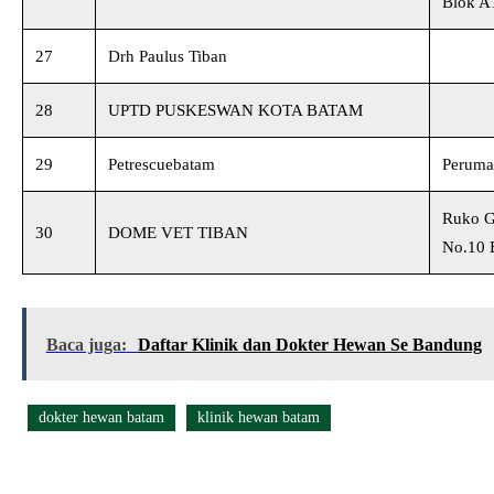
Blok A
27
Drh Paulus Tiban
28
UPTD PUSKESWAN KOTA BATAM
29
Petrescuebatam
Peruma
Ruko G
30
DOME VET TIBAN
No.10 
Baca juga:
Daftar Klinik dan Dokter Hewan Se Bandung
dokter hewan batam
klinik hewan batam