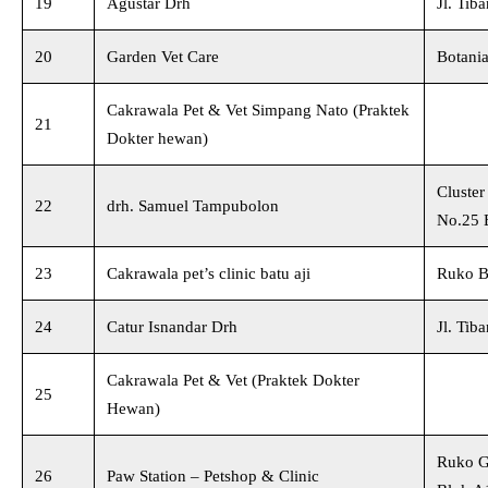
19
Agustar Drh
Jl. Tib
20
Garden Vet Care
Botani
Cakrawala Pet & Vet Simpang Nato (Praktek
21
Dokter hewan)
Cluster
22
drh. Samuel Tampubolon
No.25 
23
Cakrawala pet’s clinic batu aji
Ruko Ba
24
Catur Isnandar Drh
Jl. Tib
Cakrawala Pet & Vet (Praktek Dokter
25
Hewan)
Ruko G
26
Paw Station – Petshop & Clinic