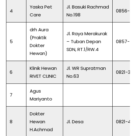
Yaska Pet
Jl. Basuki Rachmad
4
0856-33
Care
No.198
drh Aura
Jl. Raya Merakurak
(Praktik
5
– Tuban Depan
0857-48
Dokter
SDN, RT.1/RW.4
Hewan)
Klinik Hewan
Jl. WR Supratman
6
0821-320
RIVET CLINIC
No.63
Agus
7
Mariyanto
Dokter
8
Hewan
Jl. Desa
0821-403
H.Achmad