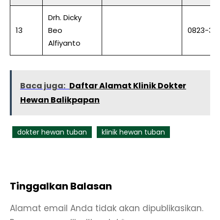
Drh. Dicky
13
Beo
0823-30
Alfiyanto
Baca juga:
Daftar Alamat Klinik Dokter
Hewan Balikpapan
dokter hewan tuban
klinik hewan tuban
Tinggalkan Balasan
Alamat email Anda tidak akan dipublikasikan.