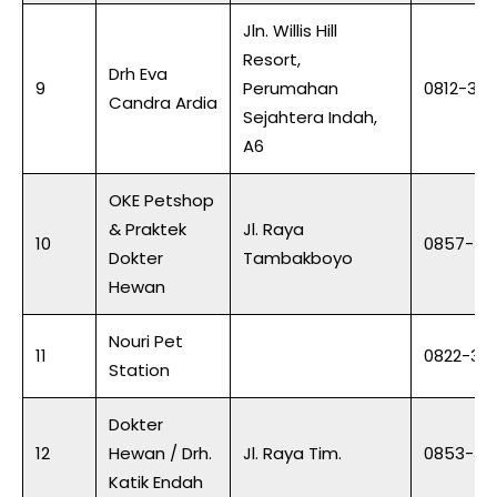
Jln. Willis Hill
Resort,
Drh Eva
9
Perumahan
0812-340
Candra Ardia
Sejahtera Indah,
A6
OKE Petshop
& Praktek
Jl. Raya
10
0857-33
Dokter
Tambakboyo
Hewan
Nouri Pet
11
0822-30
Station
Dokter
12
Hewan / Drh.
Jl. Raya Tim.
0853-31
Katik Endah