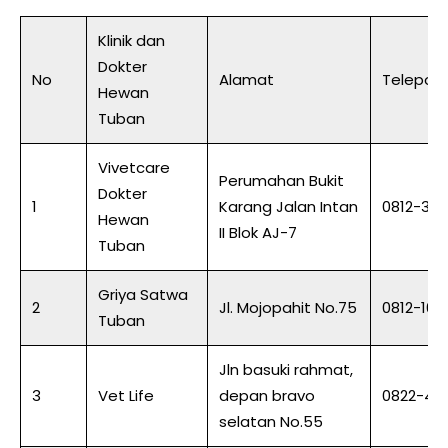
Klinik dan
Dokter
No
Alamat
Telepon
Hewan
Tuban
Vivetcare
Perumahan Bukit
Dokter
1
Karang Jalan Intan
0812-33
Hewan
II Blok AJ-7
Tuban
Griya Satwa
2
Jl. Mojopahit No.75
0812-161
Tuban
Jln basuki rahmat,
3
Vet Life
depan bravo
0822-412
selatan No.55