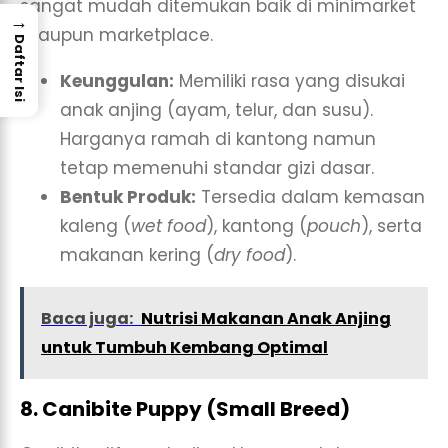
sangat mudah ditemukan baik di minimarket
→
maupun marketplace.
Daftar Isi
Keunggulan:
Memiliki rasa yang disukai
anak anjing (ayam, telur, dan susu).
Harganya ramah di kantong namun
tetap memenuhi standar gizi dasar.
Bentuk Produk:
Tersedia dalam kemasan
kaleng (
wet food
), kantong (
pouch
), serta
makanan kering (
dry food
).
Baca juga:
Nutrisi Makanan Anak Anjing
untuk Tumbuh Kembang Optimal
8. Canibite Puppy (Small Breed)