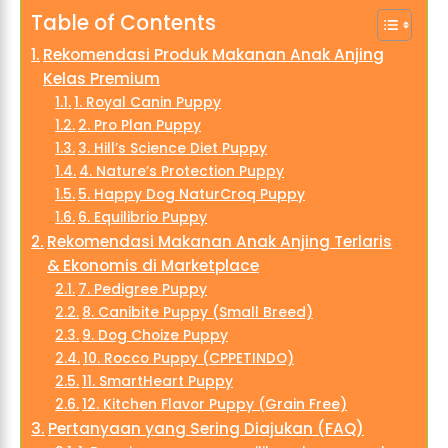
Table of Contents
Rekomendasi Produk Makanan Anak Anjing
Kelas Premium
1. Royal Canin Puppy
2. Pro Plan Puppy
3. Hill’s Science Diet Puppy
4. Nature’s Protection Puppy
5. Happy Dog NaturCroq Puppy
6. Equilibrio Puppy
Rekomendasi Makanan Anak Anjing Terlaris
& Ekonomis di Marketplace
7. Pedigree Puppy
8. Canibite Puppy (Small Breed)
9. Dog Choize Puppy
10. Rocco Puppy (CPPETINDO)
11. SmartHeart Puppy
12. Kitchen Flavor Puppy (Grain Free)
Pertanyaan yang Sering Diajukan (FAQ)