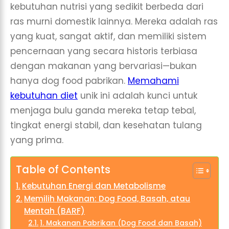
kebutuhan nutrisi yang sedikit berbeda dari
ras murni domestik lainnya. Mereka adalah ras
yang kuat, sangat aktif, dan memiliki sistem
pencernaan yang secara historis terbiasa
dengan makanan yang bervariasi—bukan
hanya dog food pabrikan.
Memahami
kebutuhan diet
unik ini adalah kunci untuk
menjaga bulu ganda mereka tetap tebal,
tingkat energi stabil, dan kesehatan tulang
yang prima.
Table of Contents
Kebutuhan Energi dan Metabolisme
Memilih Makanan: Dog Food, Basah, atau
Mentah (BARF)
1. Makanan Pabrikan (Dog Food dan Basah)