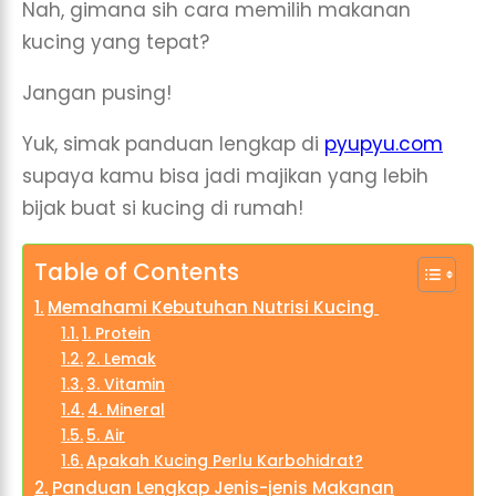
Nah, gimana sih cara memilih makanan
kucing yang tepat?
Jangan pusing!
Yuk, simak panduan lengkap di
pyupyu.com
supaya kamu bisa jadi majikan yang lebih
bijak buat si kucing di rumah!
Table of Contents
Memahami Kebutuhan Nutrisi Kucing
1. Protein
2. Lemak
3. Vitamin
4. Mineral
5. Air
Apakah Kucing Perlu Karbohidrat?
Panduan Lengkap Jenis-jenis Makanan